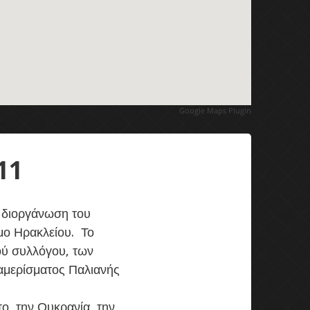
Google Maps Plugin
11
η διοργάνωση του
μο Ηρακλείου. Το
ού συλλόγου, των
ιαμερίσματος Παλιανής
ο, την Ουκρανία, την