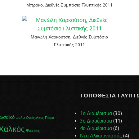
Μπρόκο, Διεθνές Συμπόσιο Γλυπτικής 2011
Μανώλη Χαρκούτση, Διεθνές Συμπόσιο
Γλυπτικής 2011
ΤΟΠΟΘΕΣΊΑ ΓΛΥΠΤ
1ο Διαμέρισμα
(30)
ωσαϊκό
Ξύλο
Ορείχαλκος
Πέτρα
3ο Διαμέρισμα
(11)
Χαλκός
4ο Διαμέρισμα
(6)
Ψαμμίτης
Νέα Αλικαρνασσός
(4)