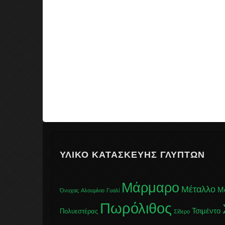
ΥΛΙΚΌ ΚΑΤΑΣΚΕΥΉΣ ΓΛΥΠΤΏΝ
Μάρμαρο
Μέταλλο
Μ
Όνυχας
Αλουμίνιο
Γυαλί
Πωρόλιθος
Τσιμέντο
Πολυεστέρας
Σίδερο