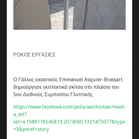
ΡΟΚΟΣ ΕΡΓΑΣΙΕΣ
Ο Γάλλος εικαστικός Emmanuel Asquier-Brassart
δημιούργησε εκπληκτικά σκίτσα στο πλαίσιο του
5ου Διεθνούς Συμποσίου Γλυπτικής
https://www.facebook.com/pella.lasithiotaki/medi
a_set?
set=a.1588118545819.2074380.1321473077&type
=3&pnref=story