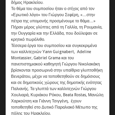
δήμος Ηρακλείου.
8ο Διεθνές συμπόσιο γλυπτικής
Το θέμα του συμποσίου ήταν ο στίχος από τον
«Ερωτικό λόγο» του Γιώργου Σεφέρη, «…στην
9ο Διεθνές συμπόσιο γλυπτικής
πέτρα της υπομονής προσμένουμε το θάμα…»
Πήραν μέρος γλύπτες από τη Γαλλία, τη Ρουμανία,
την Ουγγαρία και την Ελλάδα, που δούλεψαν σε
Η ΟΜΑΔΑ
κρητικό πωρόλιθο.
Τέσσερα έργα του συμποσίου και συγκεκριμένα
ΕΠΙΚΟΙΝΩΝΕΙΣΤΕ ΜΑΖΙ ΜΑΣ
των καλλιτεχνών Υann Guignabert, Adeline
Montassier, Gabriel Grama και του
πανεπιστημιακού καθηγητή Γιώργου Νικολακάκη
βρίσκονται προσωρινά στην υπαίθρια γλυπτοθήκη
Βενεράτου, μέχρι να τοποθετηθούν σε δημόσιους
και σε δημοτικούς χώρους της δημοτικής ενότητας
Παλιανής. Τα γλυπτά των καλλιτεχνών Γιώργου
Χουλιαρά, Κυριάκου Ρόκου, Beata Rostas, Μανώλη
Χαρκούτση και Γιάννη Τσιγγένη, έχουν
τοποθετηθεί στο Δυτικό Παραλιακό Μέτωπο της
πόλης του Ηρακλείου.