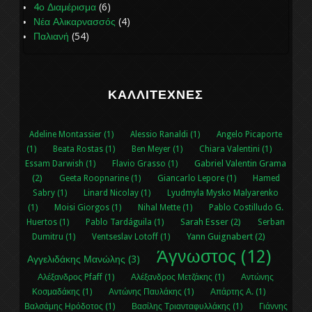
4ο Διαμέρισμα
(6)
Νέα Αλικαρνασσός
(4)
Παλιανή
(54)
ΚΑΛΛΙΤΈΧΝΕΣ
Adeline Montassier (1)
Alessio Ranaldi (1)
Angelo Picaporte
(1)
Beata Rostas (1)
Ben Meyer (1)
Chiara Valentini (1)
Gabriel Valentin Grama
Essam Darwish (1)
Flavio Grasso (1)
(2)
Geeta Roopnarine (1)
Giancarlo Lepore (1)
Hamed
Sabry (1)
Linard Nicolay (1)
Lyudmyla Mysko Malyarenko
(1)
Moisi Giorgos (1)
Nihal Μette (1)
Pablo Costilludo G.
Sarah Esser (2)
Huertos (1)
Pablo Tardáguila (1)
Serban
Yann Guignabert (2)
Dumitru (1)
Ventseslav Lotoff (1)
Άγνωστος (12)
Αγγελιδάκης Μανώλης (3)
Αλέξανδρος Pfaff (1)
Αλέξανδρος Μετζάκης (1)
Αντώνης
Κοσμαδάκης (1)
Αντώνης Παυλάκης (1)
Απάρτης Α. (1)
Βαλσάμης Ηρόδοτος (1)
Βασίλης Τριανταφυλλάκης (1)
Γιάννης