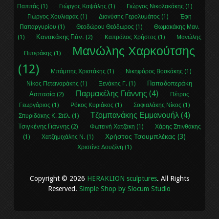
Παππάς (1)
Γιώργος Καψάλης (1)
Γιώργος Νικολακάκης (1)
Γιώργος Χουλιαράς (1)
Διονύσης Γερολυμάτος (1)
Έφη
Παπαργυρίου (1)
Θεοδώρου Θεόδωρος (1)
Θωμακάκης Μαν.
Κανακάκης Γιάν. (2)
(1)
Καπράλος Χρήστος (1)
Μανώλης
Μανώλης Χαρκούτσης
Πιπεράκης (1)
(12)
Μπάμπης Χριστάκης (1)
Νικηφόρος Βοσκάκης (1)
Παπαδοπεράκη
Νίκος Πετειναράκης (1)
Ξενάκης Γ. (1)
Παρμακέλης Γιάννης (4)
Ασπασία (2)
Πέτρος
Γεωργάριος (1)
Ρόκος Κυριάκος (1)
Σοφιαλάκης Νίκος (1)
Τζομπανάκης Εμμανουήλ (4)
Σπυριδάκης Κ. Στέλ. (1)
Τσιγκένης Γιάννης (2)
Φωτεινή Χατζάκη (1)
Χάρης Σπινθάκης
Χρήστος Τσουμπλέκας (3)
(1)
Χατζημιχάλης Ν. (1)
Χριστίνα Δουζένη (1)
Copyright © 2026
HERAKLION sculptures
. All Rights
Reserved.
Simple Shop by Slocum Studio