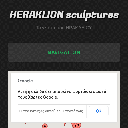
HERAKLION sculptures
Τα γλυπτά του ΗΡΑΚΛΕΙΟΥ
NAVIGATION
ΑΡΧΙΚΗ
ΛΙΣΤΑ ΓΛΥΠΤΩΝ
Αυτή η σελίδα δεν μπορεί να φορτώσει σωστά
τους Χάρτες Google.
ΤΟ ΣΥΜΠΟΣΙΟ ΓΛΥΠΤΙΚΗΣ
ΟΚ
Είστε κάτοχος αυτού του ιστοτόπου;
Εισαγωγή