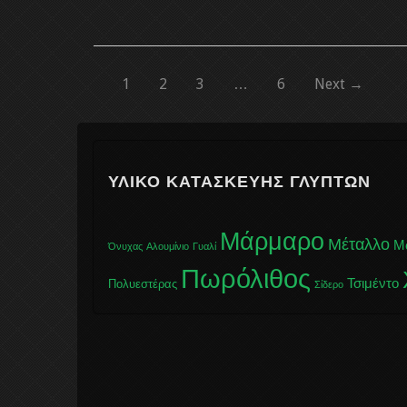
1
2
3
…
6
Next →
ΥΛΙΚΌ ΚΑΤΑΣΚΕΥΉΣ ΓΛΥΠΤΏΝ
Μάρμαρο
Μέταλλο
Μ
Όνυχας
Αλουμίνιο
Γυαλί
Πωρόλιθος
Τσιμέντο
Πολυεστέρας
Σίδερο