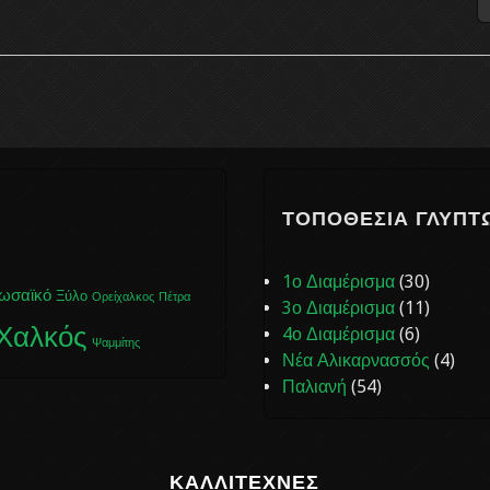
ΤΟΠΟΘΕΣΊΑ ΓΛΥΠΤ
1ο Διαμέρισμα
(30)
ωσαϊκό
Ξύλο
Ορείχαλκος
Πέτρα
3ο Διαμέρισμα
(11)
Χαλκός
4ο Διαμέρισμα
(6)
Ψαμμίτης
Νέα Αλικαρνασσός
(4)
Παλιανή
(54)
ΚΑΛΛΙΤΈΧΝΕΣ