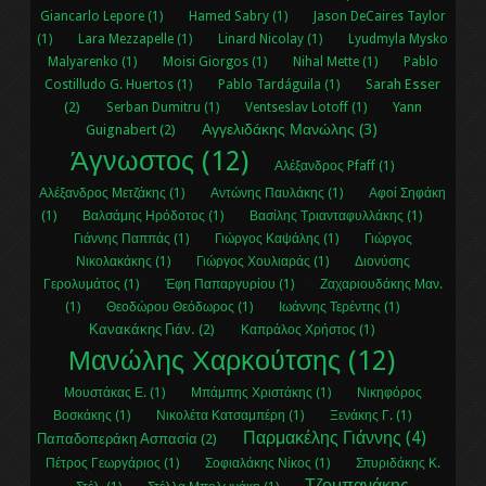
Giancarlo Lepore (1)
Hamed Sabry (1)
Jason DeCaires Taylor
(1)
Lara Mezzapelle (1)
Linard Nicolay (1)
Lyudmyla Mysko
Malyarenko (1)
Moisi Giorgos (1)
Nihal Μette (1)
Pablo
Sarah Esser
Costilludo G. Huertos (1)
Pablo Tardáguila (1)
(2)
Yann
Serban Dumitru (1)
Ventseslav Lotoff (1)
Αγγελιδάκης Μανώλης (3)
Guignabert (2)
Άγνωστος (12)
Αλέξανδρος Pfaff (1)
Αλέξανδρος Μετζάκης (1)
Αντώνης Παυλάκης (1)
Αφοί Σηφάκη
(1)
Βαλσάμης Ηρόδοτος (1)
Βασίλης Τριανταφυλλάκης (1)
Γιάννης Παππάς (1)
Γιώργος Καψάλης (1)
Γιώργος
Νικολακάκης (1)
Γιώργος Χουλιαράς (1)
Διονύσης
Γερολυμάτος (1)
Έφη Παπαργυρίου (1)
Ζαχαριουδάκης Μαν.
(1)
Θεοδώρου Θεόδωρος (1)
Ιωάννης Τερέντης (1)
Κανακάκης Γιάν. (2)
Καπράλος Χρήστος (1)
Μανώλης Χαρκούτσης (12)
Μουστάκας Ε. (1)
Μπάμπης Χριστάκης (1)
Νικηφόρος
Βοσκάκης (1)
Νικολέτα Κατσαμπέρη (1)
Ξενάκης Γ. (1)
Παρμακέλης Γιάννης (4)
Παπαδοπεράκη Ασπασία (2)
Πέτρος Γεωργάριος (1)
Σοφιαλάκης Νίκος (1)
Σπυριδάκης Κ.