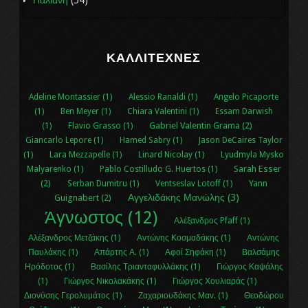
Παλιανή
(54)
ΚΑΛΛΙΤΈΧΝΕΣ
Adeline Montassier (1)
Alessio Ranaldi (1)
Angelo Picaporte
(1)
Ben Meyer (1)
Chiara Valentini (1)
Essam Darwish
Gabriel Valentin Grama (2)
(1)
Flavio Grasso (1)
Giancarlo Lepore (1)
Hamed Sabry (1)
Jason DeCaires Taylor
(1)
Lara Mezzapelle (1)
Linard Nicolay (1)
Lyudmyla Mysko
Sarah Esser
Malyarenko (1)
Pablo Costilludo G. Huertos (1)
(2)
Yann
Serban Dumitru (1)
Ventseslav Lotoff (1)
Αγγελιδάκης Μανώλης (3)
Guignabert (2)
Άγνωστος (12)
Αλέξανδρος Pfaff (1)
Αλέξανδρος Μετζάκης (1)
Αντώνης Κοσμαδάκης (1)
Αντώνης
Παυλάκης (1)
Απάρτης Α. (1)
Αφοί Σηφάκη (1)
Βαλσάμης
Ηρόδοτος (1)
Βασίλης Τριανταφυλλάκης (1)
Γιώργος Καψάλης
(1)
Γιώργος Νικολακάκης (1)
Γιώργος Χουλιαράς (1)
Διονύσης Γερολυμάτος (1)
Ζαχαριουδάκης Μαν. (1)
Θεοδώρου