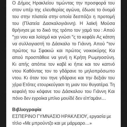
Ο Δήμος Ηρακλείου τιμώντας την προσφορά του
στον υπέρ της ελευθερίας αγώνα, έδωσε το όνομά
του στην πλατεία στην οποία δεσπόζει η προτομή
του (Πλατεία Δασκαλογιάννη). Η λαϊκή Μούσα
θρήνησε με το δικό της τρόπο τον χαμό του : Απού
“χει νου και λοϊσμό και γνώσι “ς το κεφάλι Ας κάτση
να
συλλογιαστή το Δάσκαλο το Γιάννη. Απού “τον
πρώτος τω Σφακιώ και πρώτος νοικοκύρης Κα
απού προσπάθειε να γενή η Κρήτη Ρωμηιοσύνη.
Κι απής απόπιε τον καβέ κι ήπιε και τον καπνό
ντου Καθόντας τον το γδάρανε το μηλοπρόσωπο
ντου. Κι όταν του τηνε γδάρανε και την δεξιάν του
χέρα Ετότες ετουρκεύγασι τη μιαν του θυγατέρα. Τη
κεφαλή του κόψανε του Δάσκαλου του Γιάννη Και
πόνο δεν εγροίκα μπλιο μουίδέ δεν είπ’αμάνι…
Βιβλιογραφία
ΕΣΠΕΡΙΝΟ ΓΥΜΝΑΣΙΟ ΗΡΑΚΛΕΙΟΥ, εργασία με
τίτλο «Με μπρούντζο και με μάρμαρο…»