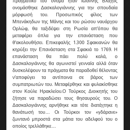
πραγματικό του όνομα ήταν Ιωάννης Βλάχος
ονομάσθηκε Δασκαλογιάννης για την σπουδαία
μόρφωσή του.
Προσωπικός φίλος των
Μπενάκηδων της Μάνης και του ρώσου ναυάρχου
Ορλώφ, θα ταξιδέψει στη Ρωσία απ’όπου θα
μεταφέρει όπλα για την επανάσταση που
Δασκαλογιάννης
Δασκαλογιάννης
Δασκαλογιάννης
Δασκαλογιάννης
Δασκαλογιάννης
θ’ακολουθήσει. Επικεφαλής 1.300 Σφακιανών θα
Πλατεία Δασκαλογιάννη - Φωτο: Γιώργος Ηλιάκης
Πλατεία Δασκαλογιάννη - Φωτο: Γιώργος Ηλιάκης
Πλατεία Δασκαλογιάννη - Φωτο: Γιώργος Ηλιάκης
Πλατεία Δασκαλογιάννη - Φωτο: Γιώργος Ηλιάκης
Πλατεία Δασκαλογιάννη - Φωτο: Γιώργος Ηλιάκης
κηρύξει την Επανάσταση στα Σφακιά το 1769. Η
επανάσταση θα πάει πολύ καλά, ο
Δασκαλογιάννης θα αγωνιστεί γενναία αλλά όταν
δυσκολέψουν τα πράγματα θα παραδοθεί θέλοντας
ν’αποφύγει τα αντίποινα σε βάρος των
συμπατριωτών του. Μεταφέρθηκε και φυλακίσθηκε
στον Κούλε Ηρακλείου.Ο Τούρκος Διοικητής του
ζήτησε να παραδώσει τους θησαυρούς του. Ο
Δασκαλογιάννης αρνήθηκε και τότε διατάχτηκε η
θανάτωσή του… Οι Τούρκοι τον «γδάρανε»
ζωντανό μπροστά στα μάτια του αδελφού του ο
οποίος τρελλάθηκε…