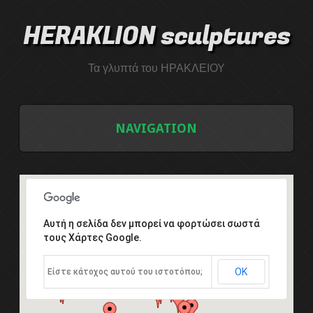
HERAKLION sculptures
Τα γλυπτά του ΗΡΑΚΛΕΙΟΥ
NAVIGATION
ΑΡΧΙΚΗ
ΛΙΣΤΑ ΓΛΥΠΤΩΝ
Αυτή η σελίδα δεν μπορεί να φορτώσει σωστά
τους Χάρτες Google.
ΤΟ ΣΥΜΠΟΣΙΟ ΓΛΥΠΤΙΚΗΣ
ΟΚ
Είστε κάτοχος αυτού του ιστοτόπου;
Εισαγωγή