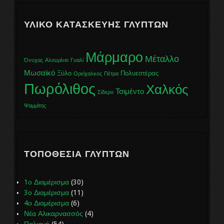
ΥΛΙΚΌ ΚΑΤΑΣΚΕΥΉΣ ΓΛΥΠΤΏΝ
Μάρμαρο
Μέταλλο
Όνυχας
Αλουμίνιο
Γυαλί
Μωσαϊκό
Ξύλο
Πολυεστέρας
Ορείχαλκος
Πέτρα
Πωρόλιθος
Χαλκός
Τσιμέντο
Σίδερο
Ψαμμίτης
ΤΟΠΟΘΕΣΊΑ ΓΛΥΠΤΏΝ
1ο Διαμέρισμα
(30)
3ο Διαμέρισμα
(11)
4ο Διαμέρισμα
(6)
Νέα Αλικαρνασσός
(4)