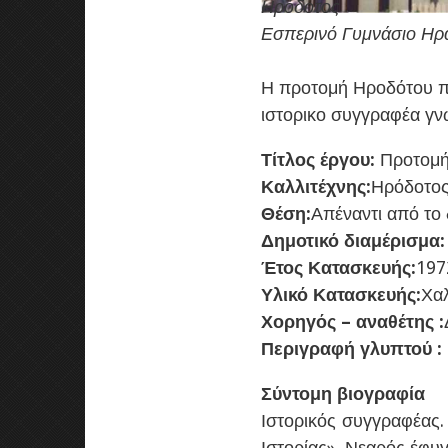
Ηρόδοτος
Εσπερινό Γυμνάσιο Ηρα
Η προτομή Ηροδότου πο
ιστορικο συγγραφέα γν
Τίτλος έργου:
Προτομή
Καλλιτέχνης:
Ηρόδοτο
Θέση:
Απέναντι από το
Δημοτικό διαμέρισμα
Έτος Κατασκευής:
197
Υλικό Κατασκευής:
Χα
Χορηγός – αναθέτης :
Περιγραφή γλυπτού :
Σύντομη βιογραφία
Ιστορικός συγγραφέας.
Ιστορίας».
Νεαρός έφυγε