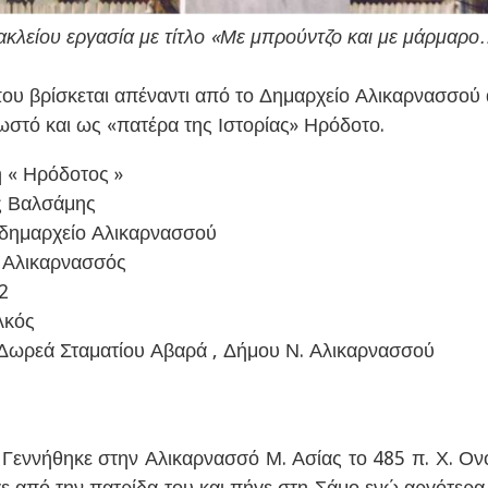
κλείου εργασία με τίτλο «Με μπρούντζο και με μάρμαρ
υ βρίσκεται απέναντι από το Δημαρχείο Αλικαρνασσού 
ωστό και ως «πατέρα της Ιστορίας» Ηρόδοτο.
 « Ηρόδοτος »
ς Βαλσάμης
 δημαρχείο Αλικαρνασσού
:
Αλικαρνασσός
2
λκός
Δωρεά Σταματίου Αβαρά , Δήμου Ν. Αλικαρνασσού
 Γεννήθηκε στην Αλικαρνασσό Μ. Ασίας το 485 π. Χ. Ο
 από την πατρίδα του και πήγε στη Σάμο ενώ αργότερα 