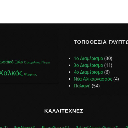
ΤΟΠΟΘΕΣΊΑ ΓΛΥΠΤ
1ο Διαμέρισμα
(30)
ωσαϊκό
Ξύλο
Ορείχαλκος
Πέτρα
3ο Διαμέρισμα
(11)
Χαλκός
4ο Διαμέρισμα
(6)
Ψαμμίτης
Νέα Αλικαρνασσός
(4)
Παλιανή
(54)
ΚΑΛΛΙΤΈΧΝΕΣ
Gabriel Valentin Grama (2)
s (1)
Ben Meyer (1)
Flavio Grasso (1)
G