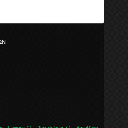
ΏΝ
eeta Roopnarine (1)
Giancarlo Lepore (1)
Hamed Sabry