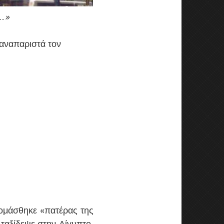
ο…»
αναπαριστά τον
νομάσθηκε «πατέρας της
ταξίδεψε στην Αίγυπτο,