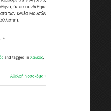
ν Αθήνα, όπου συνδέθηκε
νόματα των εννέα Μουσών
αλλιόπη).
ο…»
ός
and tagged in
Χαλκός
.
Αδελφή Νοσοκόµα »