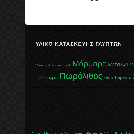
ΥΛΙΚΌ ΚΑΤΑΣΚΕΥΉΣ ΓΛΥΠΤΏΝ
Μάρμαρο
Μέταλλο
Μ
Όνυχας
Αλουμίνιο
Γυαλί
Πωρόλιθος
Τσιμέντο
Πολυεστέρας
Σίδερο
Adeline Montassier (1)
Angelo Picaporte (1)
Beata Rosta