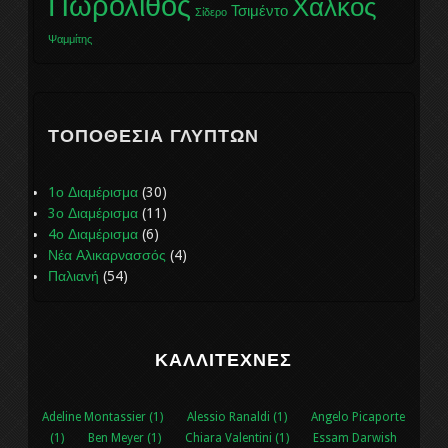
Πωρόλιθος
Χαλκός
Τσιμέντο
Σίδερο
Ψαμμίτης
ΤΟΠΟΘΕΣΊΑ ΓΛΥΠΤΏΝ
1ο Διαμέρισμα
(30)
3ο Διαμέρισμα
(11)
4ο Διαμέρισμα
(6)
Νέα Αλικαρνασσός
(4)
Παλιανή
(54)
ΚΑΛΛΙΤΈΧΝΕΣ
Adeline Montassier (1)
Alessio Ranaldi (1)
Angelo Picaporte
(1)
Ben Meyer (1)
Chiara Valentini (1)
Essam Darwish