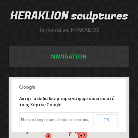
HERAKLION sculptures
Τα γλυπτά του ΗΡΑΚΛΕΙΟΥ
NAVIGATION
ΑΡΧΙΚΗ
ΛΙΣΤΑ ΓΛΥΠΤΩΝ
Αυτή η σελίδα δεν μπορεί να φορτώσει σωστά
τους Χάρτες Google.
ΤΟ ΣΥΜΠΟΣΙΟ ΓΛΥΠΤΙΚΗΣ
ΟΚ
Είστε κάτοχος αυτού του ιστοτόπου;
Εισαγωγή