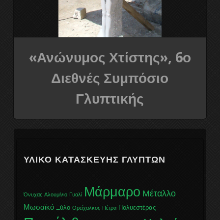
8ο Διεθνές συμπόσιο γλυπτικής
9ο Διεθνές συμπόσιο γλυπτικής
«Ανώνυμος Χτίστης», 6ο
Η ΟΜΑΔΑ
Διεθνές Συμπόσιο
ΕΠΙΚΟΙΝΩΝΕΙΣΤΕ ΜΑΖΙ ΜΑΣ
Γλυπτικής
ΥΛΙΚΌ ΚΑΤΑΣΚΕΥΉΣ ΓΛΥΠΤΏΝ
Μάρμαρο
Μέταλλο
Όνυχας
Αλουμίνιο
Γυαλί
Μωσαϊκό
Ξύλο
Πολυεστέρας
Ορείχαλκος
Πέτρα