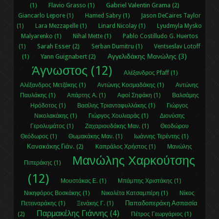
Gabriel Valentin Grama (2)
(1)
Flavio Grasso (1)
Giancarlo Lepore (1)
Hamed Sabry (1)
Jason DeCaires Taylor
(1)
Lara Mezzapelle (1)
Linard Nicolay (1)
Lyudmyla Mysko
Malyarenko (1)
Nihal Μette (1)
Pablo Costilludo G. Huertos
Sarah Esser (2)
(1)
Serban Dumitru (1)
Ventseslav Lotoff
Αγγελιδάκης Μανώλης (3)
Yann Guignabert (2)
(1)
Άγνωστος (12)
Αλέξανδρος Pfaff (1)
Αλέξανδρος Μετζάκης (1)
Αντώνης Κοσμαδάκης (1)
Αντώνης
Παυλάκης (1)
Απάρτης Α. (1)
Αφοί Σηφάκη (1)
Βαλσάμης
Ηρόδοτος (1)
Βασίλης Τριανταφυλλάκης (1)
Γιώργος
Νικολακάκης (1)
Γιώργος Χουλιαράς (1)
Διονύσης
Γερολυμάτος (1)
Ζαχαριουδάκης Μαν. (1)
Θεοδώρου
Θεόδωρος (1)
Θωμακάκης Μαν. (1)
Ιωάννης Τερέντης (1)
Κανακάκης Γιάν. (2)
Καπράλος Χρήστος (1)
Μανώλης
Μανώλης Χαρκούτσης
Πιπεράκης (1)
(12)
Μουστάκας Ε. (1)
Μπάμπης Χριστάκης (1)
Νικηφόρος Βοσκάκης (1)
Νικολέτα Κατσαμπέρη (1)
Νίκος
Παπαδοπεράκη Ασπασία
Πετειναράκης (1)
Ξενάκης Γ. (1)
Παρμακέλης Γιάννης (4)
(2)
Πέτρος Γεωργάριος (1)