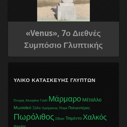
8ο Διεθνές συμπόσιο γλυπτικής
9ο Διεθνές συμπόσιο γλυπτικής
«Venus», 7ο Διεθνές
Η ΟΜΑΔΑ
Συμπόσιο Γλυπτικής
ΕΠΙΚΟΙΝΩΝΕΙΣΤΕ ΜΑΖΙ ΜΑΣ
ΥΛΙΚΌ ΚΑΤΑΣΚΕΥΉΣ ΓΛΥΠΤΏΝ
Μάρμαρο
Μέταλλο
Όνυχας
Αλουμίνιο
Γυαλί
Μωσαϊκό
Ξύλο
Πολυεστέρας
Ορείχαλκος
Πέτρα
Πωρόλιθος
Χαλκός
Τσιμέντο
Σίδερο
Ψαμμίτης