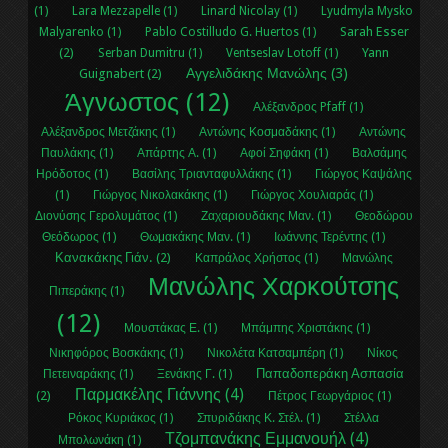
(1)
Lara Mezzapelle (1)
Linard Nicolay (1)
Lyudmyla Mysko
Sarah Esser
Malyarenko (1)
Pablo Costilludo G. Huertos (1)
(2)
Yann
Serban Dumitru (1)
Ventseslav Lotoff (1)
Αγγελιδάκης Μανώλης (3)
Guignabert (2)
Άγνωστος (12)
Αλέξανδρος Pfaff (1)
Αλέξανδρος Μετζάκης (1)
Αντώνης Κοσμαδάκης (1)
Αντώνης
Παυλάκης (1)
Απάρτης Α. (1)
Αφοί Σηφάκη (1)
Βαλσάμης
Ηρόδοτος (1)
Βασίλης Τριανταφυλλάκης (1)
Γιώργος Καψάλης
(1)
Γιώργος Νικολακάκης (1)
Γιώργος Χουλιαράς (1)
Διονύσης Γερολυμάτος (1)
Ζαχαριουδάκης Μαν. (1)
Θεοδώρου
Θεόδωρος (1)
Θωμακάκης Μαν. (1)
Ιωάννης Τερέντης (1)
Κανακάκης Γιάν. (2)
Καπράλος Χρήστος (1)
Μανώλης
Μανώλης Χαρκούτσης
Πιπεράκης (1)
(12)
Μουστάκας Ε. (1)
Μπάμπης Χριστάκης (1)
Νικηφόρος Βοσκάκης (1)
Νικολέτα Κατσαμπέρη (1)
Νίκος
Παπαδοπεράκη Ασπασία
Πετειναράκης (1)
Ξενάκης Γ. (1)
Παρμακέλης Γιάννης (4)
(2)
Πέτρος Γεωργάριος (1)
Ρόκος Κυριάκος (1)
Σπυριδάκης Κ. Στέλ. (1)
Στέλλα
Τζομπανάκης Εμμανουήλ (4)
Μπολωνάκη (1)