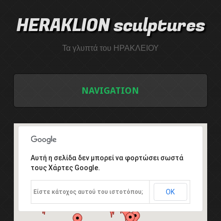
HERAKLION sculptures
Τα γλυπτά του ΗΡΑΚΛΕΙΟΥ
NAVIGATION
ΑΡΧΙΚΗ
ΛΙΣΤΑ ΓΛΥΠΤΩΝ
Αυτή η σελίδα δεν μπορεί να φορτώσει σωστά
τους Χάρτες Google.
ΤΟ ΣΥΜΠΟΣΙΟ ΓΛΥΠΤΙΚΗΣ
ΟΚ
Είστε κάτοχος αυτού του ιστοτόπου;
Εισαγωγή