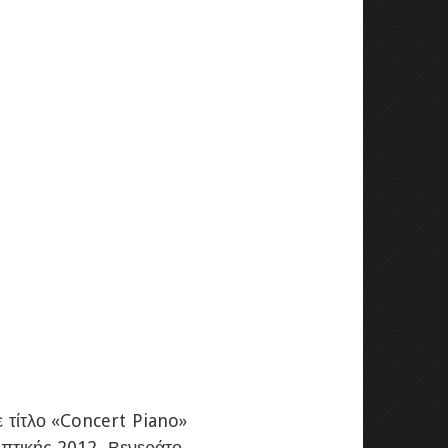
τίτλο «Concert Piano»
πτικής 2012, Βενεράτο,