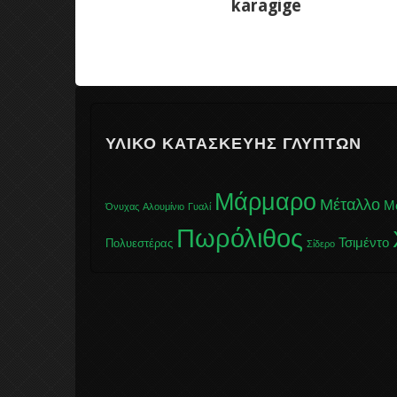
karagige
ΥΛΙΚΌ ΚΑΤΑΣΚΕΥΉΣ ΓΛΥΠΤΏΝ
Μάρμαρο
Μέταλλο
Μ
Όνυχας
Αλουμίνιο
Γυαλί
Πωρόλιθος
Τσιμέντο
Πολυεστέρας
Σίδερο