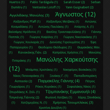
Sarah Esser (2)
Huertos (1)
Pablo Tardáguila (1)
Serban
Yann Guignabert (2)
Dumitru (1)
Ventseslav Lotoff (1)
Άγνωστος (12)
Αγγελιδάκης Μανώλης (3)
Αλέξανδρος Pfaff (1)
Αλέξανδρος Μετζάκης (1)
Αντώνης
Κοσμαδάκης (1)
Αντώνης Παυλάκης (1)
Απάρτης Α. (1)
Βαλσάμης Ηρόδοτος (1)
Βασίλης Τριανταφυλλάκης (1)
Γιάννης
Παππάς (1)
Γιώργος Καψάλης (1)
Γιώργος Νικολακάκης (1)
Γιώργος Χουλιαράς (1)
Διονύσης Γερολυμάτος (1)
Έφη
Παπαργυρίου (1)
Θεοδώρου Θεόδωρος (1)
Θωμακάκης Μαν.
Κανακάκης Γιάν. (2)
(1)
Καπράλος Χρήστος (1)
Μανώλης
Μανώλης Χαρκούτσης
Πιπεράκης (1)
(12)
Μπάμπης Χριστάκης (1)
Νικηφόρος Βοσκάκης (1)
Παπαδοπεράκη
Νίκος Πετειναράκης (1)
Ξενάκης Γ. (1)
Παρμακέλης Γιάννης (4)
Ασπασία (2)
Πέτρος
Γεωργάριος (1)
Ρόκος Κυριάκος (1)
Σοφιαλάκης Νίκος (1)
Τζομπανάκης Εμμανουήλ (4)
Σπυριδάκης Κ. Στέλ. (1)
Τσιγκένης Γιάννης (2)
Φωτεινή Χατζάκη (1)
Χάρης Σπινθάκης
Χρήστος Τσουμπλέκας (3)
(1)
Χατζημιχάλης Ν. (1)
Χριστίνα Δουζένη (1)