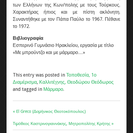
των Ελλήνων της Κων/πολης με τους Τούρκους.
Χαρακτήρας ήπιος και με πίστη ακλόνητη.
Συναντήθηκε με τον Πάπα Παύλο το 1967. Πέθανε
το 1972.
Βιβλιογραφία
Εσπερινό Γυμνάσιο Ηρακλείου, εργασία με τίτλο
«Με μπρούντζο και με μάρμαρο…»
This entry was posted in
Τοποθεσία, 1ο
Διαμέρισμα
,
Καλλιτέχνης, Θεοδώρου Θεόδωρος
and tagged in
Μάρμαρο
.
« El Greco (Δοµήνικος Θεοτοκόπουλος)
Τιµόθεος Καστρινογιαννάκης, Μητροπολίτης Κρήτης »