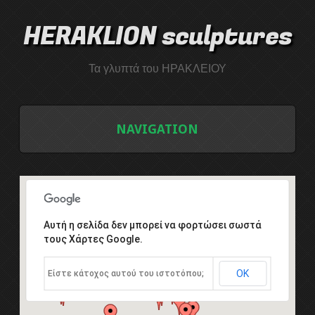
HERAKLION sculptures
Τα γλυπτά του ΗΡΑΚΛΕΙΟΥ
NAVIGATION
ΑΡΧΙΚΗ
ΛΙΣΤΑ ΓΛΥΠΤΩΝ
Αυτή η σελίδα δεν μπορεί να φορτώσει σωστά
τους Χάρτες Google.
ΤΟ ΣΥΜΠΟΣΙΟ ΓΛΥΠΤΙΚΗΣ
ΟΚ
Είστε κάτοχος αυτού του ιστοτόπου;
Εισαγωγή