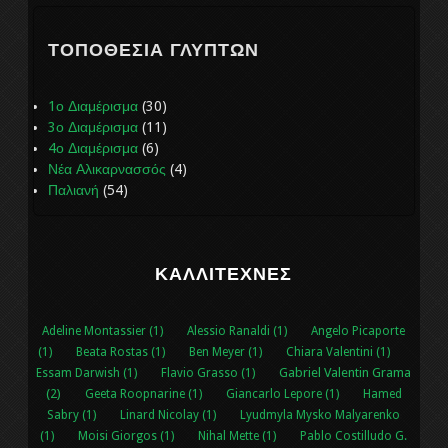
ΤΟΠΟΘΕΣΊΑ ΓΛΥΠΤΏΝ
1ο Διαμέρισμα
(30)
3ο Διαμέρισμα
(11)
4ο Διαμέρισμα
(6)
Νέα Αλικαρνασσός
(4)
Παλιανή
(54)
ΚΑΛΛΙΤΈΧΝΕΣ
Adeline Montassier (1)
Alessio Ranaldi (1)
Angelo Picaporte
(1)
Beata Rostas (1)
Ben Meyer (1)
Chiara Valentini (1)
Gabriel Valentin Grama
Essam Darwish (1)
Flavio Grasso (1)
(2)
Geeta Roopnarine (1)
Giancarlo Lepore (1)
Hamed
Sabry (1)
Linard Nicolay (1)
Lyudmyla Mysko Malyarenko
(1)
Moisi Giorgos (1)
Nihal Μette (1)
Pablo Costilludo G.