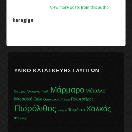
View more posts from this author
karagige
ΥΛΙΚΌ ΚΑΤΑΣΚΕΥΉΣ ΓΛΥΠΤΏΝ
Μάρμαρο
Μέταλλο
Όνυχας
Αλουμίνιο
Γυαλί
Μωσαϊκό
Ξύλο
Πολυεστέρας
Ορείχαλκος
Πέτρα
Πωρόλιθος
Χαλκός
Τσιμέντο
Σίδερο
Ψαμμίτης