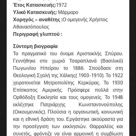
Έτος Κατασκευής:
1972
Υλικό Κατασκευής:
Μάρμαρο
Χορηγός – αναθέτης :
Ο ομογενής Χρήστος
Αθανασόπουλος
Περιγραφή γλυπτού :
Σύντομη βιογραφία
Το πραγματικό του όνομα Αριστοκλής Σπύρου.
Γεννήθηκε στο χωριό Τσαραπλανά (Βασιλικό)
Πωγωνίου Ηπείρου το 1886.
Σπούδασε στη
Θεολογική Σχολή της Χάλκης( 1903-1910). Το 1922
Αθηναγόρας Α. Οικουµενικός Πατριάρχης
χειροτονείται Μητροπολίτης Κερκύρας. Το 1930
Άγιος Μηνάς - Φωτο: Γιώργος Ηλιάκης
Επίσκοπος Αμερικής. Πρόσφερε πολλά στην
Ορθόδοξη Εκκλησία και τους ομογενείς. Το 1948
εκλέχτηκε Πατριάρχης Κωνσταντινούπολης
(Οικουμενικός). Πλούσια η οργανωτική, κοινωνική
και η εθνική δράση του. Εργάστηκε ακούραστα για
την προσέγγιση των εκκλησιών. Θαρραλέος και
συνετός, φρόντιζε να είναι αρμονική η συμβίωση