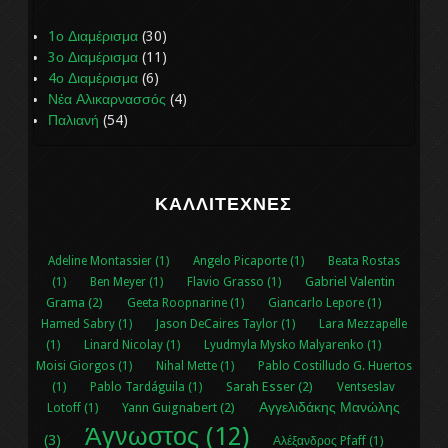
1ο Διαμέρισμα
(30)
3ο Διαμέρισμα
(11)
4ο Διαμέρισμα
(6)
Νέα Αλικαρνασσός
(4)
Παλιανή
(54)
ΚΑΛΛΙΤΈΧΝΕΣ
Adeline Montassier (1)
Angelo Picaporte (1)
Beata Rostas
Gabriel Valentin
(1)
Ben Meyer (1)
Flavio Grasso (1)
Grama (2)
Geeta Roopnarine (1)
Giancarlo Lepore (1)
Hamed Sabry (1)
Jason DeCaires Taylor (1)
Lara Mezzapelle
(1)
Linard Nicolay (1)
Lyudmyla Mysko Malyarenko (1)
Moisi Giorgos (1)
Nihal Μette (1)
Pablo Costilludo G. Huertos
Sarah Esser (2)
(1)
Pablo Tardáguila (1)
Ventseslav
Αγγελιδάκης Μανώλης
Yann Guignabert (2)
Lotoff (1)
Άγνωστος (12)
(3)
Αλέξανδρος Pfaff (1)