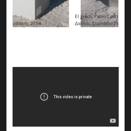
El greco, Pablo Costilludo G. Huertos
Διεθνές Συμπόσιο Γλυπτικής 2014