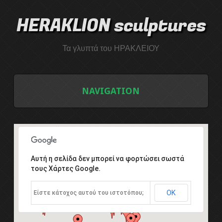
HERAKLION sculptures
Τα γλυπτά του ΗΡΑΚΛΕΙΟΥ
NAVIGATION
ΑΡΧΙΚΗ
ΛΙΣΤΑ ΓΛΥΠΤΩΝ
Αυτή η σελίδα δεν μπορεί να φορτώσει σωστά
τους Χάρτες Google.
ΤΟ ΣΥΜΠΟΣΙΟ ΓΛΥΠΤΙΚΗΣ
ΟΚ
Είστε κάτοχος αυτού του ιστοτόπου;
Εισαγωγή