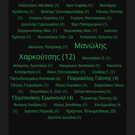
Αλέξανδρος Μετζάκης (1)
Αφοί Σηφάκη (1)
Βαλσάμης
Ηρόδοτος (1)
Βασίλης Τριανταφυλλάκης (1)
Γιάννης Παππάς
(1)
Γιώργος Καψάλης (1)
Γιώργος Νικολακάκης (1)
Διονύσης Γερολυμάτος (1)
Έφη Παπαργυρίου (1)
Ζαχαριουδάκης Μαν. (1)
Θωμακάκης Μαν. (1)
Ιωάννης
Κανακάκης Γιάν. (2)
Τερέντης (1)
Καπράλος Χρήστος (1)
Μανώλης
Μανώλης Πιπεράκης (1)
Χαρκούτσης (12)
Μουστάκας Ε. (1)
Μπάμπης Χριστάκης (1)
Νικηφόρος Βοσκάκης (1)
Νικολέτα
Κατσαμπέρη (1)
Νίκος Πετειναράκης (1)
Ξενάκης Γ. (1)
Παρμακέλης Γιάννης (4)
Παπαδοπεράκη Ασπασία (2)
Πέτρος Γεωργάριος (1)
Ρόκος Κυριάκος (1)
Σοφιαλάκης Νίκος
(1)
Σπυριδάκης Κ. Στέλ. (1)
Στέλλα Μπολωνάκη (1)
Τζομπανάκης Εμμανουήλ (4)
Τσιγκένης Γιάννης (2)
Φωτεινή Χατζάκη (1)
Χάρης Σπινθάκης (1)
Χατζημιχάλης Ν.
Χρήστος Τσουμπλέκας (3)
(1)
Χρήστος Ρηγανάς (1)
Χριστίνα Δουζένη (1)