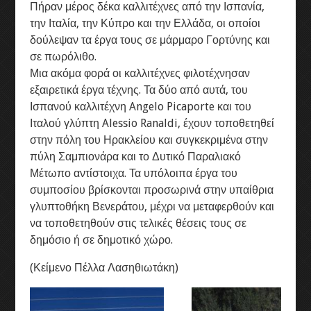
Πήραν μέρος δέκα καλλιτέχνες από την Ισπανία,
8ο Διεθνές συμπόσιο γλυπτικής
την Ιταλία, την Κύπρο και την Ελλάδα, οι οποίοι
δούλεψαν τα έργα τους σε μάρμαρο Γορτύνης και
9ο Διεθνές συμπόσιο γλυπτικής
σε πωρόλιθο.
Μια ακόμα φορά οι καλλιτέχνες φιλοτέχνησαν
εξαιρετικά έργα τέχνης. Τα δύο από αυτά, του
Η ΟΜΑΔΑ
Ισπανού καλλιτέχνη Angelo Picaporte και του
Ιταλού γλύπτη Alessio Ranaldi, έχουν τοποθετηθεί
ΕΠΙΚΟΙΝΩΝΕΙΣΤΕ ΜΑΖΙ ΜΑΣ
στην πόλη του Ηρακλείου και συγκεκριμένα στην
πύλη Σαμπιονάρα και το Δυτικό Παραλιακό
Μέτωπο αντίστοιχα. Τα υπόλοιπα έργα του
συμποσίου βρίσκονται προσωρινά στην υπαίθρια
γλυπτοθήκη Βενεράτου, μέχρι να μεταφερθούν και
να τοποθετηθούν στις τελικές θέσεις τους σε
δημόσιο ή σε δημοτικό χώρο.
(Κείμενο Πέλλα Λασηθιωτάκη)