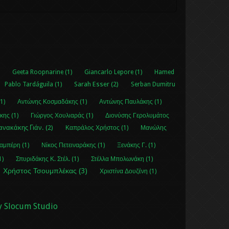
)
Geeta Roopnarine (1)
Giancarlo Lepore (1)
Hamed
Sarah Esser (2)
Pablo Tardáguila (1)
Serban Dumitru
1)
Αντώνης Κοσμαδάκης (1)
Αντώνης Παυλάκης (1)
κης (1)
Γιώργος Χουλιαράς (1)
Διονύσης Γερολυμάτος
ανακάκης Γιάν. (2)
Καπράλος Χρήστος (1)
Μανώλης
αμπέρη (1)
Νίκος Πετειναράκης (1)
Ξενάκης Γ. (1)
1)
Σπυριδάκης Κ. Στέλ. (1)
Στέλλα Μπολωνάκη (1)
Χρήστος Τσουμπλέκας (3)
Χριστίνα Δουζένη (1)
y Slocum Studio