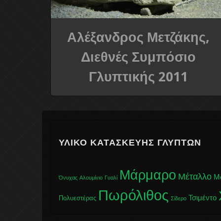
Αλέξανδρος Μετζάκης,
Διεθνές Συμπόσιο
Γλυπτικής 2011
ΥΛΙΚΌ ΚΑΤΑΣΚΕΥΉΣ ΓΛΥΠΤΏΝ
Μάρμαρο
Μέταλλο
Μ
Όνυχας
Αλουμίνιο
Γυαλί
Πωρόλιθος
Τσιμέντο
Πολυεστέρας
Σίδερο