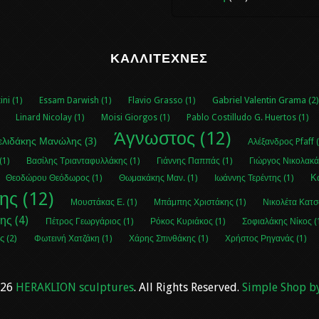
ΚΑΛΛΙΤΈΧΝΕΣ
Gabriel Valentin Grama (2
ini (1)
Essam Darwish (1)
Flavio Grasso (1)
Linard Nicolay (1)
Moisi Giorgos (1)
Pablo Costilludo G. Huertos (1)
Άγνωστος (12)
ελιδάκης Μανώλης (3)
Αλέξανδρος Pfaff (
(1)
Βασίλης Τριανταφυλλάκης (1)
Γιάννης Παππάς (1)
Γιώργος Νικολακά
Κ
Θεοδώρου Θεόδωρος (1)
Θωμακάκης Μαν. (1)
Ιωάννης Τερέντης (1)
ς (12)
Μουστάκας Ε. (1)
Μπάμπης Χριστάκης (1)
Νικολέτα Κατσ
ης (4)
Πέτρος Γεωργάριος (1)
Ρόκος Κυριάκος (1)
Σοφιαλάκης Νίκος (
ς (2)
Φωτεινή Χατζάκη (1)
Χάρης Σπινθάκης (1)
Χρήστος Ρηγανάς (1)
026
HERAKLION sculptures
. All Rights Reserved.
Simple Shop b