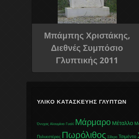
Μπάμπης Χριστάκης,
Διεθνές Συμπόσιο
Γλυπτικής 2011
ΥΛΙΚΌ ΚΑΤΑΣΚΕΥΉΣ ΓΛΥΠΤΏΝ
Μάρμαρο
Μέταλλο
Μ
Όνυχας
Αλουμίνιο
Γυαλί
Πωρόλιθος
Τσιμέντο
Πολυεστέρας
Σίδερο