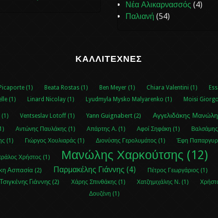
Νέα Αλικαρνασσός
(4)
Παλιανή
(54)
ΚΑΛΛΙΤΈΧΝΕΣ
Picaporte (1)
Beata Rostas (1)
Ben Meyer (1)
Chiara Valentini (1)
Ess
le (1)
Linard Nicolay (1)
Lyudmyla Mysko Malyarenko (1)
Moisi Giorgo
Αγγελιδάκης Μανώλη
Yann Guignabert (2)
 (1)
Ventseslav Lotoff (1)
1)
Αντώνης Παυλάκης (1)
Απάρτης Α. (1)
Αφοί Σηφάκη (1)
Βαλσάμης
ς (1)
Γιώργος Χουλιαράς (1)
Διονύσης Γερολυμάτος (1)
Έφη Παπαργυρί
Μανώλης Χαρκούτσης (12)
ράλος Χρήστος (1)
Παρμακέλης Γιάννης (4)
η Ασπασία (2)
Πέτρος Γεωργάριος (1)
Τσιγκένης Γιάννης (2)
Χάρης Σπινθάκης (1)
Χατζημιχάλης Ν. (1)
Χρήστο
Δουζένη (1)