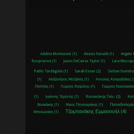
Adeline Montassier (1)
Alessio Ranaldi (1)
Angelo 
Roopnarine (1)
Jason DeCaires Taylor (1)
Lara Mezzapel
Sarah Esser (2)
Pablo Tardáguila (1)
Serban Dumitru
(1)
Αλέξανδρος Μετζάκης (1)
Αντώνης Κοσμαδάκης (
Παππάς (1)
Γιώργος Καψάλης (1)
Γιώργος Νικολακάκη
Κανακάκης Γιάν. (2)
(1)
Ιωάννης Τερέντης (1)
Καπ
Παπαδοπεράκ
Βοσκάκης (1)
Νίκος Πετειναράκης (1)
Τζομπανάκης Εμμανουήλ (4)
Μπολωνάκη (1)