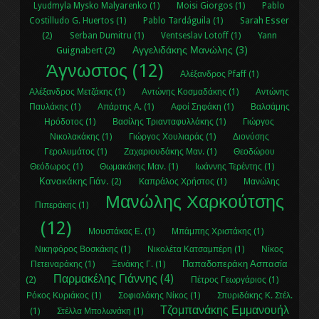
Lyudmyla Mysko Malyarenko (1)
Moisi Giorgos (1)
Pablo
Sarah Esser
Costilludo G. Huertos (1)
Pablo Tardáguila (1)
(2)
Yann
Serban Dumitru (1)
Ventseslav Lotoff (1)
Αγγελιδάκης Μανώλης (3)
Guignabert (2)
Άγνωστος (12)
Αλέξανδρος Pfaff (1)
Αλέξανδρος Μετζάκης (1)
Αντώνης Κοσμαδάκης (1)
Αντώνης
Παυλάκης (1)
Απάρτης Α. (1)
Αφοί Σηφάκη (1)
Βαλσάμης
Ηρόδοτος (1)
Βασίλης Τριανταφυλλάκης (1)
Γιώργος
Νικολακάκης (1)
Γιώργος Χουλιαράς (1)
Διονύσης
Γερολυμάτος (1)
Ζαχαριουδάκης Μαν. (1)
Θεοδώρου
Θεόδωρος (1)
Θωμακάκης Μαν. (1)
Ιωάννης Τερέντης (1)
Κανακάκης Γιάν. (2)
Καπράλος Χρήστος (1)
Μανώλης
Μανώλης Χαρκούτσης
Πιπεράκης (1)
(12)
Μουστάκας Ε. (1)
Μπάμπης Χριστάκης (1)
Νικηφόρος Βοσκάκης (1)
Νικολέτα Κατσαμπέρη (1)
Νίκος
Παπαδοπεράκη Ασπασία
Πετειναράκης (1)
Ξενάκης Γ. (1)
Παρμακέλης Γιάννης (4)
(2)
Πέτρος Γεωργάριος (1)
Ρόκος Κυριάκος (1)
Σοφιαλάκης Νίκος (1)
Σπυριδάκης Κ. Στέλ.
Τζομπανάκης Εμμανουήλ
(1)
Στέλλα Μπολωνάκη (1)