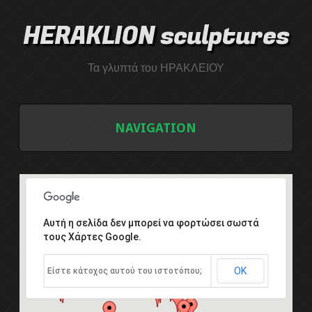
HERAKLION sculptures
Τα γλυπτά του ΗΡΑΚΛΕΙΟΥ
NAVIGATION
ΑΡΧΙΚΗ
ΛΙΣΤΑ ΓΛΥΠΤΩΝ
Αυτή η σελίδα δεν μπορεί να φορτώσει σωστά
τους Χάρτες Google.
ΤΟ ΣΥΜΠΟΣΙΟ ΓΛΥΠΤΙΚΗΣ
ΟΚ
Είστε κάτοχος αυτού του ιστοτόπου;
Εισαγωγή