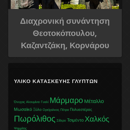
Διαχρονική συνάντηση
Θεοτοκόπουλου,
Καζαντζάκη, Κορνάρου
ΥΛΙΚΌ ΚΑΤΑΣΚΕΥΉΣ ΓΛΥΠΤΏΝ
Μάρμαρο
Μέταλλο
Όνυχας
Αλουμίνιο
Γυαλί
Μωσαϊκό
Ξύλο
Πολυεστέρας
Ορείχαλκος
Πέτρα
Πωρόλιθος
Χαλκός
Τσιμέντο
Σίδερο
Ψαμμίτης