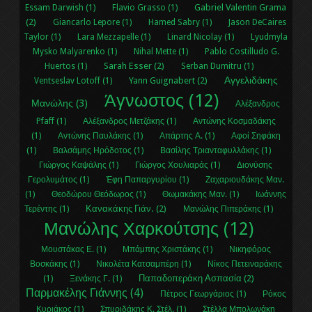
Gabriel Valentin Grama
Essam Darwish (1)
Flavio Grasso (1)
(2)
Giancarlo Lepore (1)
Hamed Sabry (1)
Jason DeCaires
Taylor (1)
Lara Mezzapelle (1)
Linard Nicolay (1)
Lyudmyla
Mysko Malyarenko (1)
Nihal Μette (1)
Pablo Costilludo G.
Sarah Esser (2)
Huertos (1)
Serban Dumitru (1)
Αγγελιδάκης
Yann Guignabert (2)
Ventseslav Lotoff (1)
Άγνωστος (12)
Μανώλης (3)
Αλέξανδρος
Pfaff (1)
Αλέξανδρος Μετζάκης (1)
Αντώνης Κοσμαδάκης
(1)
Αντώνης Παυλάκης (1)
Απάρτης Α. (1)
Αφοί Σηφάκη
(1)
Βαλσάμης Ηρόδοτος (1)
Βασίλης Τριανταφυλλάκης (1)
Γιώργος Καψάλης (1)
Γιώργος Χουλιαράς (1)
Διονύσης
Γερολυμάτος (1)
Έφη Παπαργυρίου (1)
Ζαχαριουδάκης Μαν.
(1)
Θεοδώρου Θεόδωρος (1)
Θωμακάκης Μαν. (1)
Ιωάννης
Κανακάκης Γιάν. (2)
Τερέντης (1)
Μανώλης Πιπεράκης (1)
Μανώλης Χαρκούτσης (12)
Μουστάκας Ε. (1)
Μπάμπης Χριστάκης (1)
Νικηφόρος
Βοσκάκης (1)
Νικολέτα Κατσαμπέρη (1)
Νίκος Πετειναράκης
Παπαδοπεράκη Ασπασία (2)
(1)
Ξενάκης Γ. (1)
Παρμακέλης Γιάννης (4)
Πέτρος Γεωργάριος (1)
Ρόκος
Κυριάκος (1)
Σπυριδάκης Κ. Στέλ. (1)
Στέλλα Μπολωνάκη