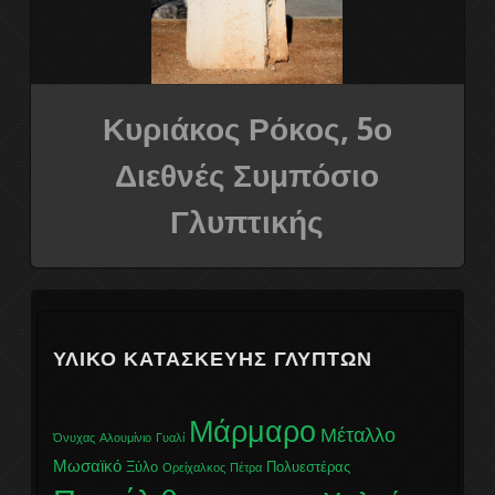
8ο Διεθνές συμπόσιο γλυπτικής
9ο Διεθνές συμπόσιο γλυπτικής
Κυριάκος Ρόκος, 5ο
Η ΟΜΑΔΑ
Διεθνές Συμπόσιο
ΕΠΙΚΟΙΝΩΝΕΙΣΤΕ ΜΑΖΙ ΜΑΣ
Γλυπτικής
ΥΛΙΚΌ ΚΑΤΑΣΚΕΥΉΣ ΓΛΥΠΤΏΝ
Μάρμαρο
Μέταλλο
Όνυχας
Αλουμίνιο
Γυαλί
Μωσαϊκό
Ξύλο
Πολυεστέρας
Ορείχαλκος
Πέτρα