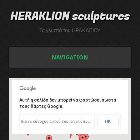
HERAKLION sculptures
Τα γλυπτά του ΗΡΑΚΛΕΙΟΥ
NAVIGATION
ΑΡΧΙΚΗ
ΛΙΣΤΑ ΓΛΥΠΤΩΝ
Αυτή η σελίδα δεν μπορεί να φορτώσει σωστά
τους Χάρτες Google.
ΤΟ ΣΥΜΠΟΣΙΟ ΓΛΥΠΤΙΚΗΣ
ΟΚ
Είστε κάτοχος αυτού του ιστοτόπου;
Εισαγωγή