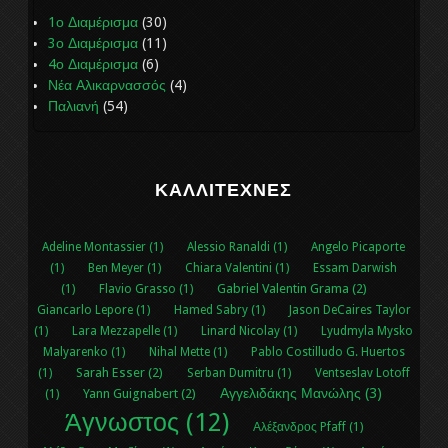
1ο Διαμέρισμα
(30)
3ο Διαμέρισμα
(11)
4ο Διαμέρισμα
(6)
Νέα Αλικαρνασσός
(4)
Παλιανή
(54)
ΚΑΛΛΙΤΈΧΝΕΣ
Adeline Montassier (1)
Alessio Ranaldi (1)
Angelo Picaporte
(1)
Ben Meyer (1)
Chiara Valentini (1)
Essam Darwish
Gabriel Valentin Grama (2)
(1)
Flavio Grasso (1)
Giancarlo Lepore (1)
Hamed Sabry (1)
Jason DeCaires Taylor
(1)
Lara Mezzapelle (1)
Linard Nicolay (1)
Lyudmyla Mysko
Malyarenko (1)
Nihal Μette (1)
Pablo Costilludo G. Huertos
Sarah Esser (2)
(1)
Serban Dumitru (1)
Ventseslav Lotoff
Αγγελιδάκης Μανώλης (3)
Yann Guignabert (2)
(1)
Άγνωστος (12)
Αλέξανδρος Pfaff (1)