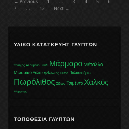
← Previous
1
…
3
4
5
6
7
…
12
Next →
ΥΛΙΚΌ ΚΑΤΑΣΚΕΥΉΣ ΓΛΥΠΤΏΝ
Μάρμαρο
Μέταλλο
Όνυχας
Αλουμίνιο
Γυαλί
Μωσαϊκό
Ξύλο
Πολυεστέρας
Ορείχαλκος
Πέτρα
Πωρόλιθος
Χαλκός
Τσιμέντο
Σίδερο
Ψαμμίτης
ΤΟΠΟΘΕΣΊΑ ΓΛΥΠΤΏΝ