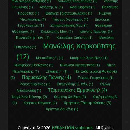
Αλέξανδρος Μετζάκης (1)
Αντώνης Κοσμαδάκης (1)
Αντώνης
Παυλάκης (1)
Απάρτης Α. (1)
Αφοί Σηφάκη (1)
Βαλσάμης
Ηρόδοτος (1)
Βασίλης Τριανταφυλλάκης (1)
Γιώργος
Νικολακάκης (1)
Γιώργος Χουλιαράς (1)
Διονύσης
Γερολυμάτος (1)
Ζαχαριουδάκης Μαν. (1)
Θεοδώρου
Θεόδωρος (1)
Θωμακάκης Μαν. (1)
Ιωάννης Τερέντης (1)
Κανακάκης Γιάν. (2)
Καπράλος Χρήστος (1)
Μανώλης
Μανώλης Χαρκούτσης
Πιπεράκης (1)
(12)
Μουστάκας Ε. (1)
Μπάμπης Χριστάκης (1)
Νικηφόρος Βοσκάκης (1)
Νικολέτα Κατσαμπέρη (1)
Νίκος
Παπαδοπεράκη Ασπασία
Πετειναράκης (1)
Ξενάκης Γ. (1)
Παρμακέλης Γιάννης (4)
(2)
Πέτρος Γεωργάριος (1)
Ρόκος Κυριάκος (1)
Σπυριδάκης Κ. Στέλ. (1)
Στέλλα
Τζομπανάκης Εμμανουήλ (4)
Μπολωνάκη (1)
Τσιγκένης Γιάννης (2)
Φωτεινή Χατζάκη (1)
Χατζημιχάλης Ν.
Χρήστος Τσουμπλέκας (3)
(1)
Χρήστος Ρηγανάς (1)
Χριστίνα Δουζένη (1)
Copyright © 2026
HERAKLION sculptures
. All Rights