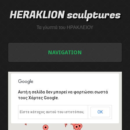
HERAKLION sculptures
Τα γλυπτά του ΗΡΑΚΛΕΙΟΥ
NAVIGATION
ΑΡΧΙΚΗ
ΛΙΣΤΑ ΓΛΥΠΤΩΝ
Αυτή η σελίδα δεν μπορεί να φορτώσει σωστά
τους Χάρτες Google.
ΤΟ ΣΥΜΠΟΣΙΟ ΓΛΥΠΤΙΚΗΣ
ΟΚ
Είστε κάτοχος αυτού του ιστοτόπου;
Εισαγωγή